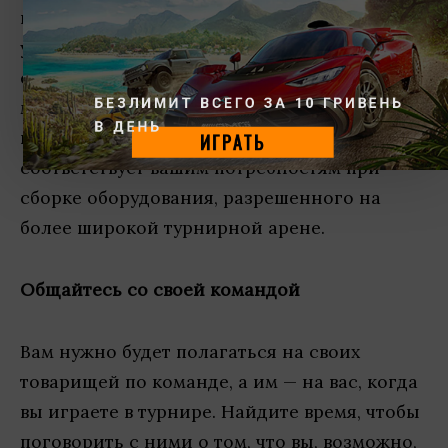
вы. Скорее всего, у вас уже есть собственная
установка, которую вы используете для
ежедневных тренировок и схваток, но вы
можете обнаружить, что она плохо
БЕЗЛИМИТ ВСЕГО ЗА 10 ГРИВЕНЬ 
В ДЕНЬ
переносится для путешествий или не
ИГРАТЬ
соответствует вашим потребностям при
сборке оборудования, разрешенного на
более широкой турнирной арене.
Общайтесь со своей командой
Вам нужно будет полагаться на своих
товарищей по команде, а им — на вас, когда
вы играете в турнире. Найдите время, чтобы
поговорить с ними о том, что вы, возможно,