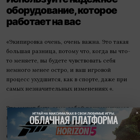
оборудование, которое
работает на вас
«Экипировка очень, очень важна. Это такая
большая разница, потому что, когда вы что-
то меняете, вы будете чувствовать себя
немного менее остро, и ваш игровой
процесс ухудшится, как в спорте, даже при
самых незначительных изменениях «.
Это может быть само собой разумеющимся,
ИГРАЙ НА МАКСИМАЛКАХ В СВОИ ЛЮБИМЫЕ ИГРЫ.
ОБЛАЧНАЯ ПЛАТФОРМА
но если вы собираетесь участвовать в
турнире, вы хотите, чтобы ваше снаряжение
было таким же прочным и надежным, как и