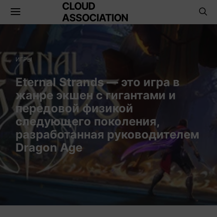
CLOUD
ASSOCIATION
ИГРЫ
Eternal Strands — это игра в
жанре экшен с гигантами и
передовой физикой
следующего поколения,
разработанная руководителем
Dragon Age