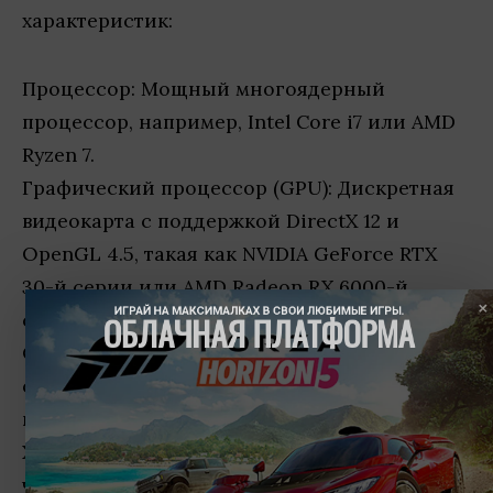
характеристик:
Процессор: Мощный многоядерный
процессор, например, Intel Core i7 или AMD
Ryzen 7.
Графический процессор (GPU): Дискретная
видеокарта с поддержкой DirectX 12 и
OpenGL 4.5, такая как NVIDIA GeForce RTX
30-й серии или AMD Radeon RX 6000-й
ИГРАЙ НА МАКСИМАЛКАХ В СВОИ ЛЮБИМЫЕ ИГРЫ.
серии.
ОБЛАЧНАЯ ПЛАТФОРМА
Оперативная память (RAM): Рекомендуется
от 16 ГБ и выше для плавного выполнения
игры и мультитаскинга.
Хранилище: SSD с быстрой скоростью
чтения и записи для ускоренной загрузки