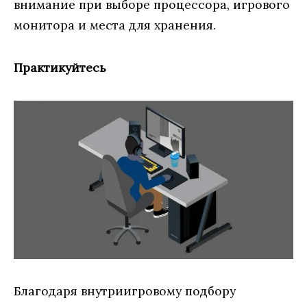
внимание при выборе процессора, игрового
монитора и места для хранения.
Практикуйтесь
Благодаря внутриигровому подбору