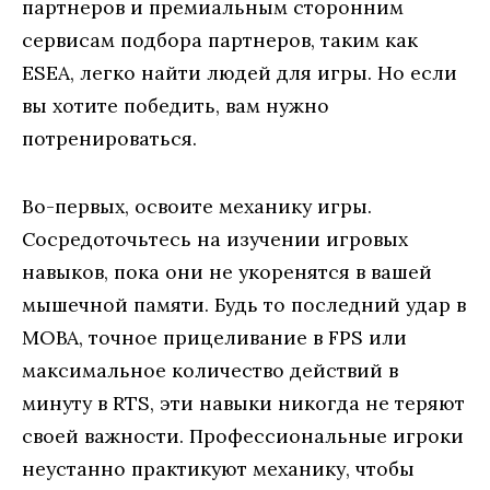
партнеров и премиальным сторонним
сервисам подбора партнеров, таким как
ESEA, легко найти людей для игры. Но если
вы хотите победить, вам нужно
потренироваться.
Во-первых, освоите механику игры.
Сосредоточьтесь на изучении игровых
навыков, пока они не укоренятся в вашей
мышечной памяти. Будь то последний удар в
MOBA, точное прицеливание в FPS или
максимальное количество действий в
минуту в RTS, эти навыки никогда не теряют
своей важности. Профессиональные игроки
неустанно практикуют механику, чтобы