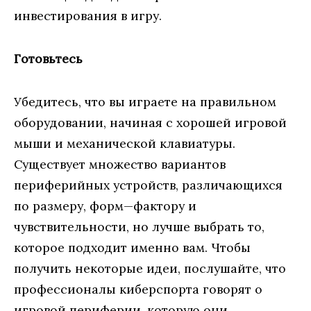
инвестирования в игру.
Готовьтесь
Убедитесь, что вы играете на правильном
оборудовании, начиная с хорошей игровой
мыши и механической клавиатуры.
Существует множество вариантов
периферийных устройств, различающихся
по размеру, форм—фактору и
чувствительности, но лучше выбрать то,
которое подходит именно вам. Чтобы
получить некоторые идеи, послушайте, что
профессионалы киберспорта говорят о
игровой периферии, которую они