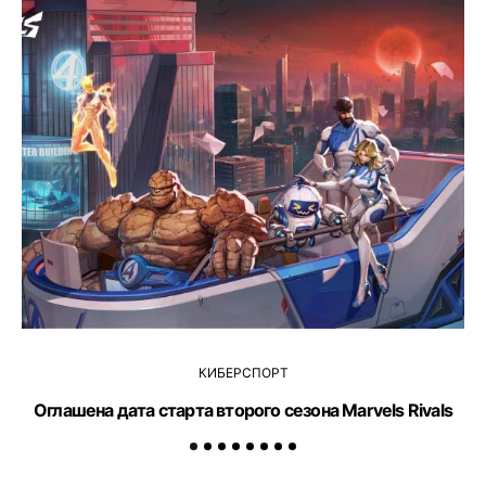
КИБЕРСПОРТ
Оглашена дата старта второго сезона Marvels Rivals
О