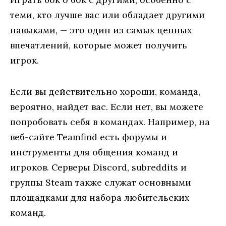
теми, кто лучше вас или обладает другими
навыками, — это один из самых ценных
впечатлений, которые может получить
игрок.
Если вы действительно хороши, команда,
вероятно, найдет вас. Если нет, вы можете
попробовать себя в командах. Например, на
веб-сайте Teamfind есть форумы и
инструменты для общения команд и
игроков. Серверы Discord, subreddits и
группы Steam также служат основными
площадками для набора любительских
команд.