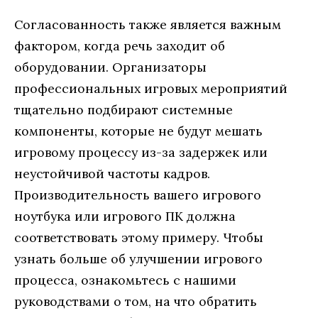
Согласованность также является важным
фактором, когда речь заходит об
оборудовании. Организаторы
профессиональных игровых мероприятий
тщательно подбирают системные
компоненты, которые не будут мешать
игровому процессу из-за задержек или
неустойчивой частоты кадров.
Производительность вашего игрового
ноутбука или игрового ПК должна
соответствовать этому примеру. Чтобы
узнать больше об улучшении игрового
процесса, ознакомьтесь с нашими
руководствами о том, на что обратить