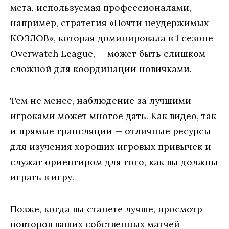
мета, используемая профессионалами, —
например, стратегия «Почти неудержимых
КОЗЛОВ», которая доминировала в 1 сезоне
Overwatch League, — может быть слишком
сложной для координации новичками.
Тем не менее, наблюдение за лучшими
игроками может многое дать. Как видео, так
и прямые трансляции — отличные ресурсы
для изучения хороших игровых привычек и
служат ориентиром для того, как вы должны
играть в игру.
Позже, когда вы станете лучше, просмотр
повторов ваших собственных матчей