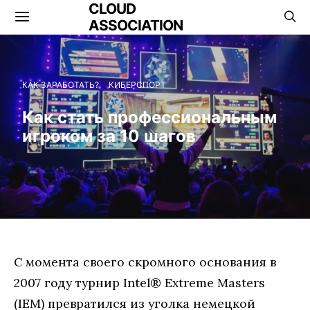
CLOUD
ASSOCIATION
КАК ЗАРАБОТАТЬ?
КИБЕРСПОРТ
Как стать профессиональным
игроком за 10 шагов
С момента своего скромного основания в
2007 году турнир Intel® Extreme Masters
(IEM) превратился из уголка немецкой