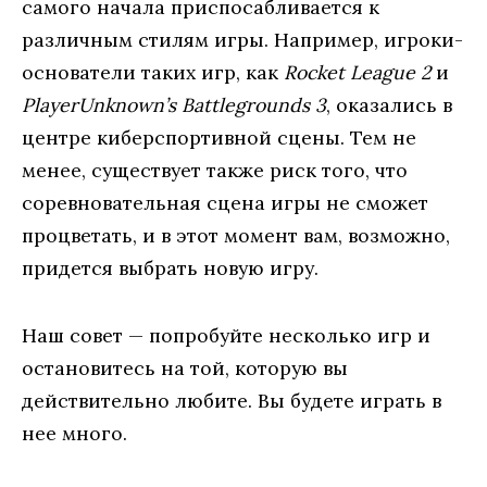
самого начала приспосабливается к
различным стилям игры. Например, игроки-
основатели таких игр, как
Rocket League
2
и
PlayerUnknown’s Battlegrounds
3
, оказались в
центре киберспортивной сцены. Тем не
менее, существует также риск того, что
соревновательная сцена игры не сможет
процветать, и в этот момент вам, возможно,
придется выбрать новую игру.
Наш совет — попробуйте несколько игр и
остановитесь на той, которую вы
действительно любите. Вы будете играть в
нее много.