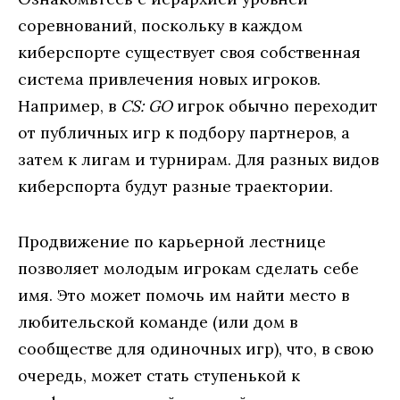
соревнований, поскольку в каждом
киберспорте существует своя собственная
система привлечения новых игроков.
Например, в
CS: GO
игрок обычно переходит
от публичных игр к подбору партнеров, а
затем к лигам и турнирам. Для разных видов
киберспорта будут разные траектории.
Продвижение по карьерной лестнице
позволяет молодым игрокам сделать себе
имя. Это может помочь им найти место в
любительской команде (или дом в
сообществе для одиночных игр), что, в свою
очередь, может стать ступенькой к