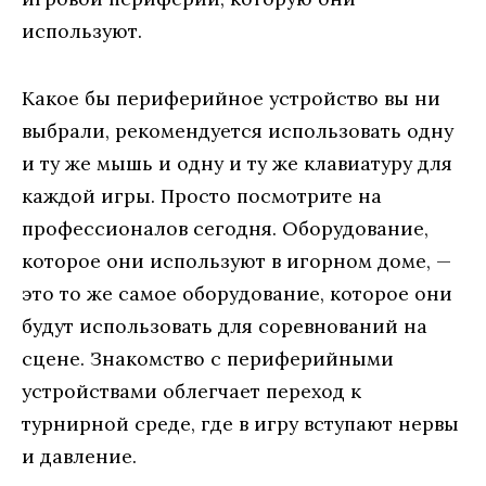
используют.
Какое бы периферийное устройство вы ни
выбрали, рекомендуется использовать одну
и ту же мышь и одну и ту же клавиатуру для
каждой игры. Просто посмотрите на
профессионалов сегодня. Оборудование,
которое они используют в игорном доме, —
это то же самое оборудование, которое они
будут использовать для соревнований на
сцене. Знакомство с периферийными
устройствами облегчает переход к
турнирной среде, где в игру вступают нервы
и давление.