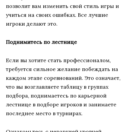
позволит вам изменить свой стиль игры и
учиться на своих ошибках. Все лучшие
игроки делают это.
Поднимитесь по лестнице
Если вы хотите стать профессионалом,
требуется сильное желание побеждать на
каждом этапе соревнований. Это означает,
что вы возглавляете таблицу в группах
подбора, поднимаетесь по карьерной
лестнице в подборе игроков и занимаете
последнее место в турнирах.
Ознакомьтесь с иерархией уровней