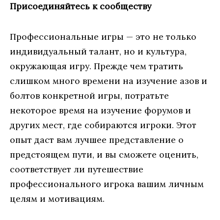
Присоединяйтесь к сообществу
Профессиональные игры — это не только
индивидуальный талант, но и культура,
окружающая игру. Прежде чем тратить
слишком много времени на изучение азов и
болтов конкретной игры, потратьте
некоторое время на изучение форумов и
других мест, где собираются игроки. Этот
опыт даст вам лучшее представление о
предстоящем пути, и вы сможете оценить,
соответствует ли путешествие
профессионального игрока вашим личным
целям и мотивациям.