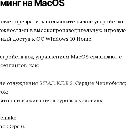
йминг на MacOS
оляет превратить пользовательское устройство
ожностями в высокопроизводительную игровую
нный доступ к ОС Windows 10 Home.
устройств под управлением MacOS связывают с
еттингов, как:
 отчуждения S.T.A.L.K.E.R 2: Сердце Чернобыля;
rok;
ятора и выживания в суровых условиях
Remake;
ack Ops 6.