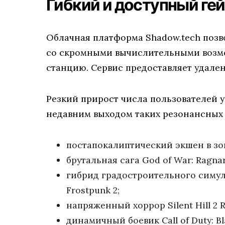
Гибкий и доступный ге
Облачная платформа Shadow.tech позв
со скромными вычислительными возм
станцию. Сервис предоставляет удале
Резкий прирост числа пользователей 
недавним выходом таких резонансных с
постапокалиптический экшен в зоне
брутальная сага God of War: Ragna
гибрид градостроительного симул
Frostpunk 2;
напряженный хоррор Silent Hill 2 
динамичный боевик Call of Duty: Bl