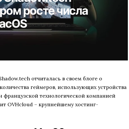
тром росте числа
MacOS
adow.tech отчиталась в своем блоге о
 количества геймеров, использующих устройства
ан французской технологической компанией
жит OVHcloud – крупнейшему хостинг-