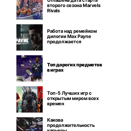
Оглашена дата старта
второго сезона Marvels
Rivals
Работа над ремейком
дилогии Max Payne
продолжается
Топ дорогих предметов
в играх
Топ-5 Лучших игр с
открытым миром всех
времен
Какова
продолжительность
карьеры