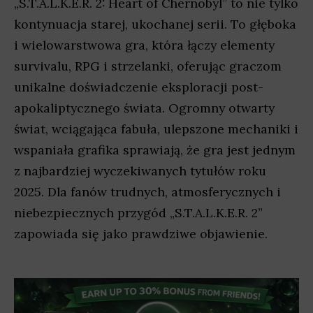
„S.T.A.L.K.E.R. 2: Heart of Chernobyl” to nie tylko
kontynuacja starej, ukochanej serii. To głęboka
i wielowarstwowa gra, która łączy elementy
survivalu, RPG i strzelanki, oferując graczom
unikalne doświadczenie eksploracji post-
apokaliptycznego świata. Ogromny otwarty
świat, wciągająca fabuła, ulepszone mechaniki i
wspaniała grafika sprawiają, że gra jest jednym
z najbardziej wyczekiwanych tytułów roku
2025. Dla fanów trudnych, atmosferycznych i
niebezpiecznych przygód „S.T.A.L.K.E.R. 2”
zapowiada się jako prawdziwe objawienie.