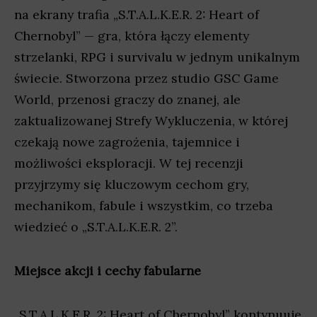
na ekrany trafia „S.T.A.L.K.E.R. 2: Heart of
Chernobyl” — gra, która łączy elementy
strzelanki, RPG i survivalu w jednym unikalnym
świecie. Stworzona przez studio GSC Game
World, przenosi graczy do znanej, ale
zaktualizowanej Strefy Wykluczenia, w której
czekają nowe zagrożenia, tajemnice i
możliwości eksploracji. W tej recenzji
przyjrzymy się kluczowym cechom gry,
mechanikom, fabule i wszystkim, co trzeba
wiedzieć o „S.T.A.L.K.E.R. 2”.
Miejsce akcji i cechy fabularne
„S.T.A.L.K.E.R. 2: Heart of Chernobyl” kontynuuje