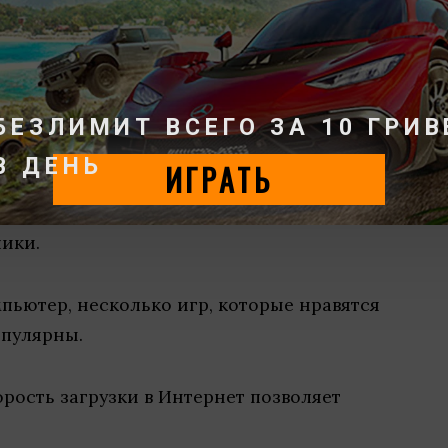
о бы лучше отделить себя от своего стиля
гроком мирового класса или заниматься
БЕЗЛИМИТ ВСЕГО ЗА 10 ГРИВ
В ДЕНЬ
ИГРАТЬ
лики.
мпьютер, несколько игр, которые нравятся
опулярны.
орость загрузки в Интернет позволяет