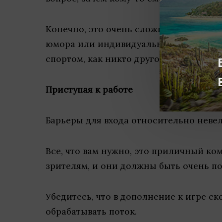
Конечно, это очень сложная часть. Был
юмора или индивидуальности, стать и
спортом, как никто другой.
Приступая к работе
Барьеры для входа относительно неве
Все, что вам нужно, это приличный ко
зрителям, и они должны быть очень п
Убедитесь, что в дополнение к игре ск
обрабатывать поток.