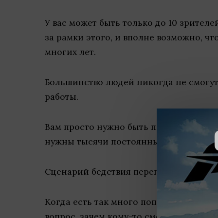
У вас может быть только до 10 зрителе
за рамки этого, и вполне возможно, чт
многих лет.
Большинство людей никогда не смогут 
работы.
Вам просто нужно быть подключенным 
нужны тысячи постоянных зрителей.
Сценарий бедствия переполнен.
Когда есть так много популярных стри
вопрос, зачем кому-то смотреть вас?